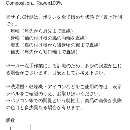
Composition... Rayon100%
※サイズ計測は、ボタンを全て留めた状態で平置き計測
です。
・肩幅（肩先から肩先まで直線）
・身幅（袖の付け根の脇の両端を直線）
・着丈（襟の付け根から後身頃の裾まで直線）
・袖丈（肩先から袖口端まで直線）
※一点一点手作業による計測のため、多少の誤差が生じ
る場合がございます。目安としてお考え下さい。
※洗濯機・乾燥機・アイロンなどをご使用の際は、表示
ラベルをご確認のうえ、お取り扱いください。
※パソコン等での閲覧という特性上、商品の画像が実際
の色目と多少異なる場合が有ります。
個数