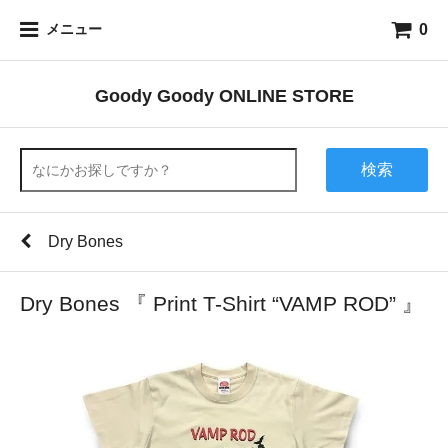
0
メニュー
Goody Goody ONLINE STORE
検索
Dry Bones
Dry Bones 『 Print T-Shirt “VAMP ROD” 』